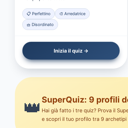
📋 Perfettino
🎨 Arredatrice
🧺 Disordinato
Inizia il quiz →
SuperQuiz: 9 profili de
👑
Hai già fatto i tre quiz? Prova il 
e scopri il tuo profilo tra 9 archetipi