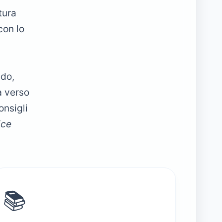
tura
con lo
edo,
à verso
onsigli
ice
📚