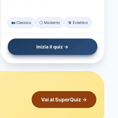
🏡 Classico
⚪ Moderno
🦚 Eclettico
Inizia il quiz →
Vai al SuperQuiz →