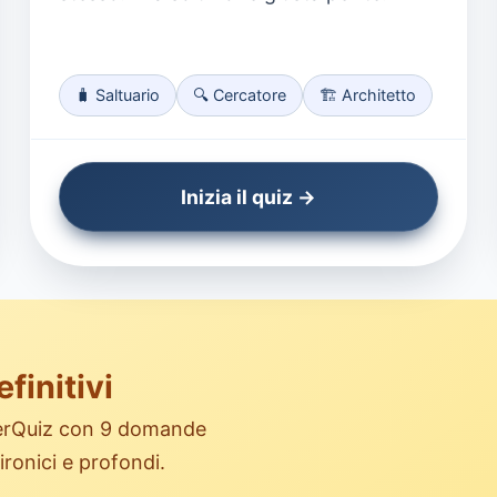
🧳 Saltuario
🔍 Cercatore
🏗️ Architetto
Inizia il quiz →
finitivi
SuperQuiz con 9 domande
 ironici e profondi.