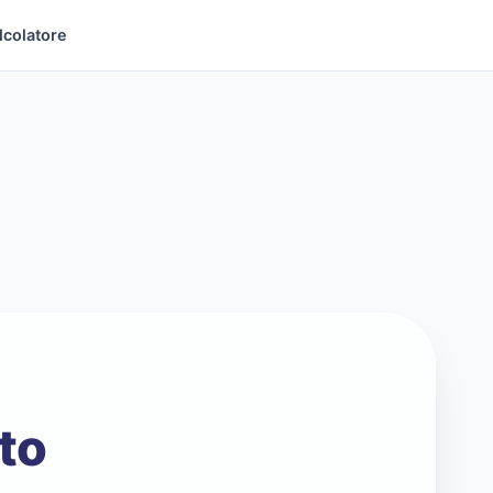
lcolatore
nto