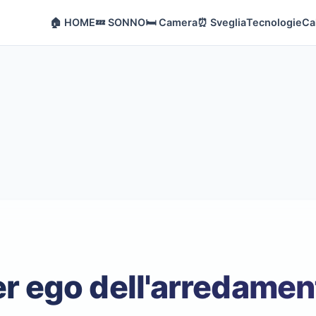
🏠 HOME
💤 SONNO
🛏️ Camera
⏰ Sveglia
Tecnologie
Ca
ter ego dell'arredame