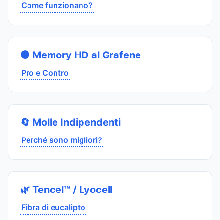
Come funzionano?
⚫ Memory HD al Grafene
Pro e Contro
🔄 Molle Indipendenti
Perché sono migliori?
🌿 Tencel™ / Lyocell
Fibra di eucalipto