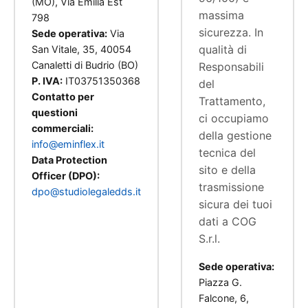
(MO), Via Emilia Est
massima
798
sicurezza. In
Sede operativa:
Via
qualità di
San Vitale, 35, 40054
Canaletti di Budrio (BO)
Responsabili
P. IVA:
IT03751350368
del
Contatto per
Trattamento,
questioni
ci occupiamo
commerciali:
della gestione
info@eminflex.it
tecnica del
Data Protection
sito e della
Officer (DPO):
trasmissione
dpo@studiolegaledds.it
sicura dei tuoi
dati a COG
S.r.l.
Sede operativa:
Piazza G.
Falcone, 6,