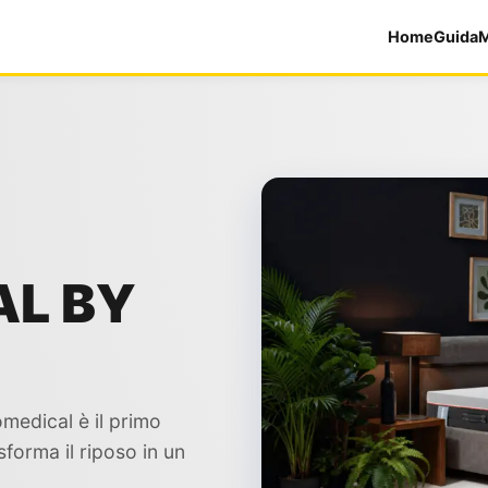
Home
Guida
M
L BY
omedical è il primo
forma il riposo in un