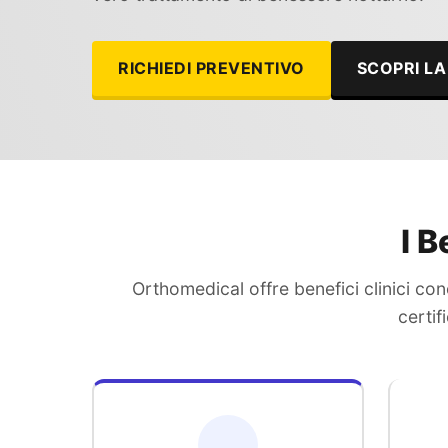
RICHIEDI PREVENTIVO
SCOPRI LA
I B
Orthomedical offre benefici clinici con
certif