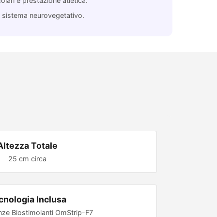
lari e prestazione atletica.
e sistema neurovegetativo.
Altezza Totale
25 cm circa
cnologia Inclusa
nze Biostimolanti OmStrip-F7