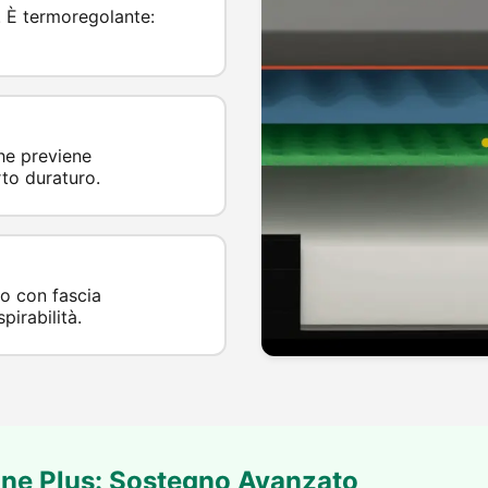
. È termoregolante:
he previene
to duraturo.
to con fascia
pirabilità.
one Plus: Sostegno Avanzato