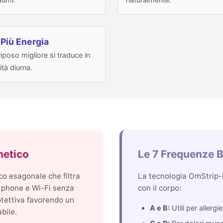
 Più Energia
iposo migliore si traduce in
lità diurna.
netico
Le 7 Frequenze B
co esagonale che filtra
La tecnologia OmStrip-
rtphone e Wi-Fi senza
con il corpo:
rotettiva favorendo un
A e B:
Utili per allergi
bile.