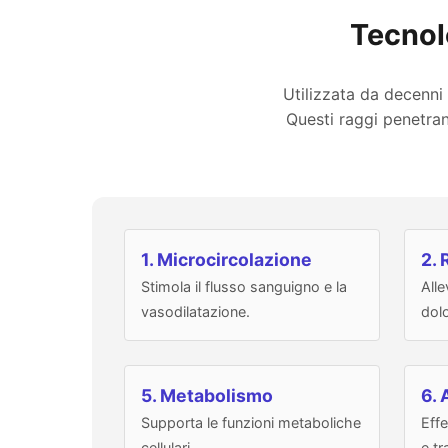
Tecnol
Utilizzata da decenni 
Questi raggi penetran
1. Microcircolazione
2. 
Stimola il flusso sanguigno e la
Alle
vasodilatazione.
dolo
5. Metabolismo
6. 
Supporta le funzioni metaboliche
Effe
cellulari.
e tr