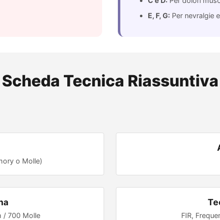
C e D:
Per dolori musco
E, F, G:
Per nevralgie 
Scheda Tecnica Riassuntiva
ory o Molle)
na
Te
/ 700 Molle
FIR, Freque