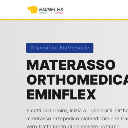
Dispositivo BioMedicale
MATERASSO
ORTHOMEDICA
EMINFLEX
Smetti di dormire, inizia a rigenerarti. Orth
materasso ortopedico biomedicale che tras
vero trattamento di benessere notturno.