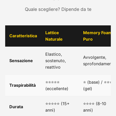
Quale scegliere? Dipende da te
Lattice
Memory Foam
Caratteristica
Naturale
Puro
Elastico,
Avvolgente,
Sensazione
sostenuto,
sprofondamento
reattivo
⭐⭐⭐⭐⭐
⭐ (base) / ⭐⭐⭐
Traspirabilità
(eccellente)
(gel)
⭐⭐⭐⭐⭐ (15+
⭐⭐⭐⭐ (8-10
Durata
anni)
anni)