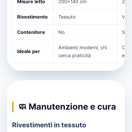
Misure letto
200x140 cm
210
Rivestimento
Tessuto
Vell
Contenitore
No
Sì
Ambienti moderni, chi
Chi 
Ideale per
cerca praticità
e sp
🧼 Manutenzione e cura
Rivestimenti in tessuto