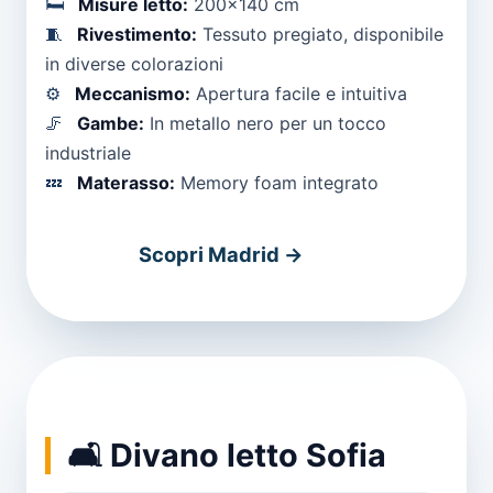
🛏️
Misure letto:
200x140 cm
🧵
Rivestimento:
Tessuto pregiato, disponibile
in diverse colorazioni
⚙️
Meccanismo:
Apertura facile e intuitiva
🦵
Gambe:
In metallo nero per un tocco
industriale
💤
Materasso:
Memory foam integrato
Scopri Madrid →
🛋️ Divano letto Sofia