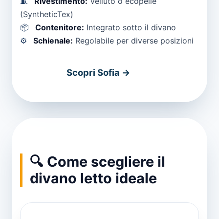
🧵
Rivestimento:
Velluto o ecopelle
(SyntheticTex)
📦
Contenitore:
Integrato sotto il divano
⚙️
Schienale:
Regolabile per diverse posizioni
Scopri Sofia →
🔍 Come scegliere il
divano letto ideale