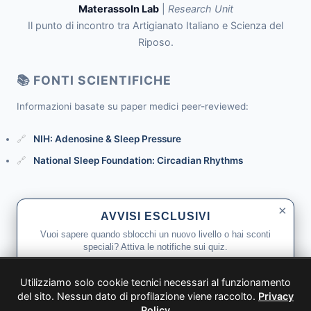
MaterassoIn Lab
|
Research Unit
Il punto di incontro tra Artigianato Italiano e Scienza del
Riposo.
📚 FONTI SCIENTIFICHE
Informazioni basate su paper medici peer-reviewed:
NIH: Adenosine & Sleep Pressure
National Sleep Foundation: Circadian Rhythms
×
AVVISI ESCLUSIVI
© 2026 MaterassoIn Lab - Tutti i diritti riservati.
Vuoi sapere quando sblocchi un nuovo livello o hai sconti
speciali? Attiva le notifiche sui quiz.
Disclaimer: Sito divulgativo. Per patologie mediche consultare
uno specialista.
Attiva Notifiche
Utilizziamo solo cookie tecnici necessari al funzionamento
del sito. Nessun dato di profilazione viene raccolto.
Privacy
← Torna a Materassoin
Policy