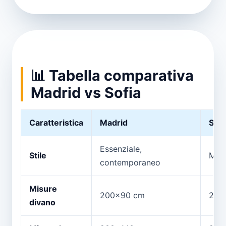
📊 Tabella comparativa
Madrid vs Sofia
Caratteristica
Madrid
Sofi
Essenziale,
Stile
Morb
contemporaneo
Misure
200x90 cm
210
divano