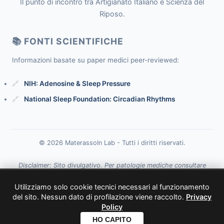
Il punto di incontro tra Artigianato Italiano e Scienza del
Riposo.
📚 FONTI SCIENTIFICHE
Informazioni basate su paper medici peer-reviewed:
NIH: Adenosine & Sleep Pressure
National Sleep Foundation: Circadian Rhythms
© 2026 MaterassoIn Lab - Tutti i diritti riservati.
Disclaimer: Sito divulgativo. Per patologie mediche consultare
uno specialista.
Utilizziamo solo cookie tecnici necessari al funzionamento
del sito. Nessun dato di profilazione viene raccolto.
Privacy
← Torna a Materassoin
Policy
HO CAPITO