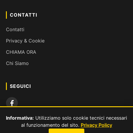
CONTATTI
Contatti
Privacy & Cookie
CHIAMA ORA
Chi Siamo
×
SEGUICI
Avvisi Esclusivi
Vuoi sapere quando sblocchi un nuovo livello o hai sconti
speciali? Attiva le notifiche sui quiz.
Attiva Notifiche
Informativa:
Utilizziamo solo cookie tecnici necessari
al funzionamento del sito.
Privacy Policy