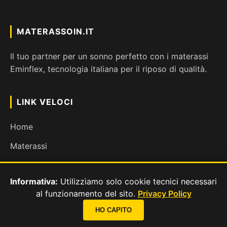
MATERASSOIN.IT
Il tuo partner per un sonno perfetto con i materassi
Eminflex, tecnologia italiana per il riposo di qualità.
LINK VELOCI
Home
Materassi
Guida all'acquisto
Informativa:
Utilizziamo solo cookie tecnici necessari
Test del riposo
al funzionamento del sito.
Privacy Policy
📞
HO CAPITO
CONTATTI