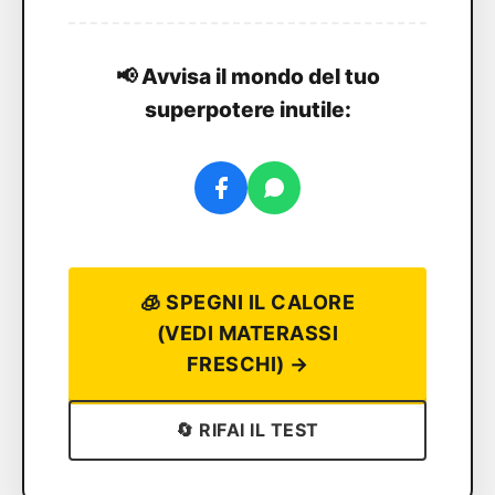
📢 Avvisa il mondo del tuo
superpotere inutile:
🧊 SPEGNI IL CALORE
(VEDI MATERASSI
FRESCHI) →
🔄 RIFAI IL TEST