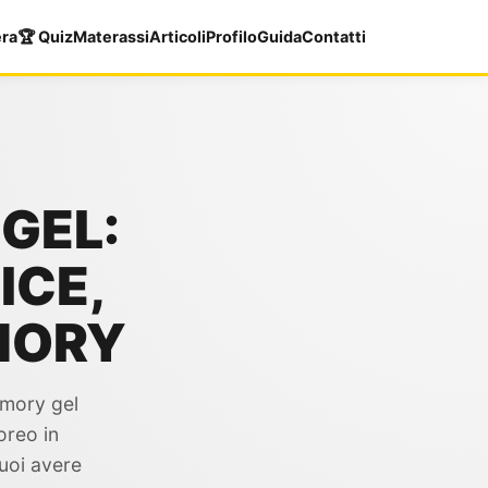
era
🏆 Quiz
Materassi
Articoli
Profilo
Guida
Contatti
GEL:
ICE,
MORY
emory gel
oreo in
uoi avere