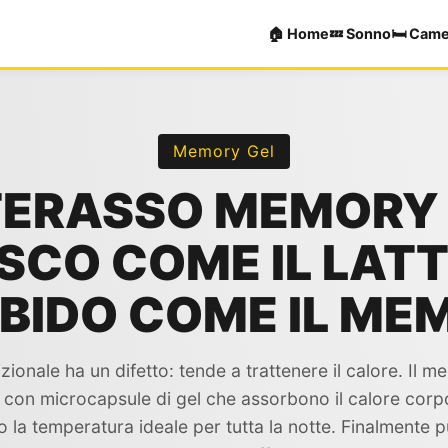
🏠 Home
💤 Sonno
🛏️ Cam
Memory Gel
ERASSO MEMORY 
SCO COME IL LATT
BIDO COME IL ME
ionale ha un difetto: tende a trattenere il calore. Il m
a con microcapsule di gel che assorbono il calore corp
la temperatura ideale per tutta la notte. Finalmente p