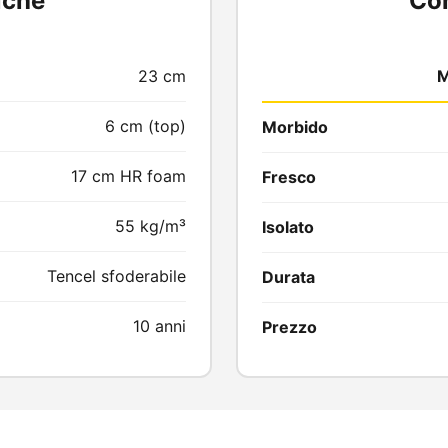
iche
Co
23 cm
M
6 cm (top)
Morbido
17 cm HR foam
Fresco
55 kg/m³
Isolato
Tencel sfoderabile
Durata
10 anni
Prezzo