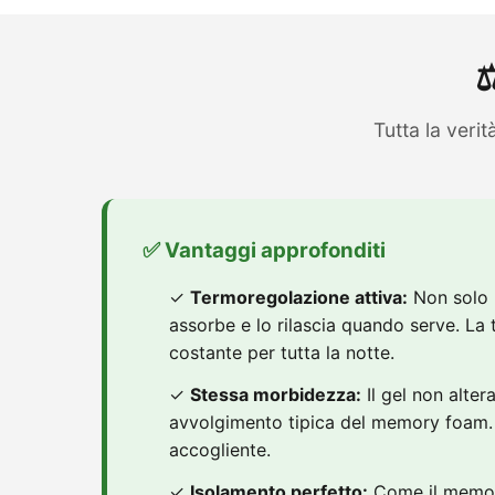
⚖
Tutta la verità
✅ Vantaggi approfonditi
✓
Termoregolazione attiva:
Non solo n
assorbe e lo rilascia quando serve. La
costante per tutta la notte.
✓
Stessa morbidezza:
Il gel non alter
avvolgimento tipica del memory foam
accogliente.
✓
Isolamento perfetto:
Come il memor