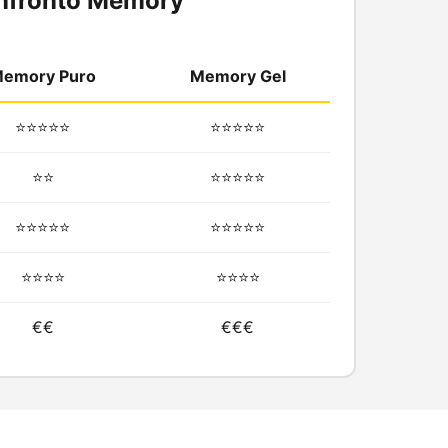
nfronto Memory
emory Puro
Memory Gel
⭐⭐⭐⭐⭐
⭐⭐⭐⭐⭐
⭐⭐
⭐⭐⭐⭐⭐
⭐⭐⭐⭐⭐
⭐⭐⭐⭐⭐
⭐⭐⭐⭐
⭐⭐⭐⭐
€€
€€€