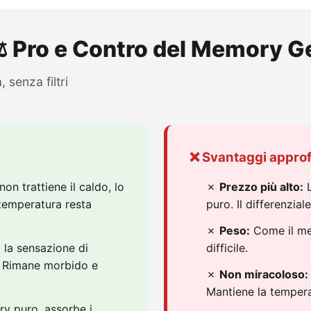
️ Pro e Contro del Memory G
, senza filtri
❌ Svantaggi approf
on trattiene il caldo, lo
✗
Prezzo più alto:
L
 temperatura resta
puro. Il differenzia
✗
Peso:
Come il me
a la sensazione di
difficile.
. Rimane morbido e
✗
Non miracoloso:
Mantiene la tempera
y puro, assorbe i