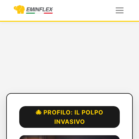
🐙 PROFILO: IL POLPO
INVASIVO