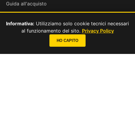
Guida all'acquisto
Test del riposo
Informativa:
Utilizziamo solo cookie tecnici necessari
al funzionamento del sito.
Privacy Policy
📞
CONTATTI
HO CAPITO
Contatti
Privacy & Cookie
CHIAMA ORA
Chi Siamo
SEGUICI