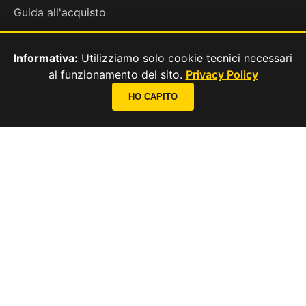
Guida all'acquisto
Test del riposo
Informativa:
Utilizziamo solo cookie tecnici necessari
al funzionamento del sito.
Privacy Policy
📞
CONTATTI
HO CAPITO
Contatti
Privacy & Cookie
CHIAMA ORA
Chi Siamo
SEGUICI