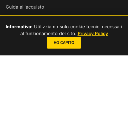
Guida all'acquisto
Test del riposo
Informativa:
Utilizziamo solo cookie tecnici necessari
al funzionamento del sito.
Privacy Policy
CONTATTI
📞
HO CAPITO
Contatti
Privacy & Cookie
CHIAMA ORA
Chi Siamo
SEGUICI