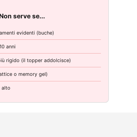
Non serve se...
amenti evidenti (buche)
10 anni
ù rigido (il topper addolcisce)
 lattice o memory gel)
 alto