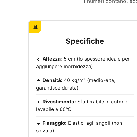
I numeri contano, ec
📊
Specifiche
🔹
Altezza:
5 cm (lo spessore ideale per
aggiungere morbidezza)
🔹
Densità:
40 kg/m³ (medio-alta,
garantisce durata)
🔹
Rivestimento:
Sfoderabile in cotone,
lavabile a 60°C
🔹
Fissaggio:
Elastici agli angoli (non
scivola)