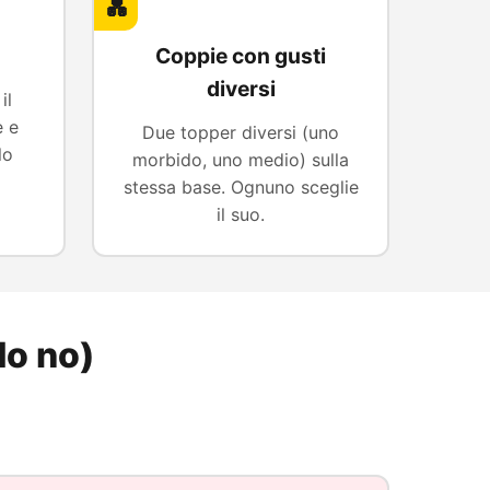
💑
Coppie con gusti
diversi
il
 e
Due topper diversi (uno
lo
morbido, uno medio) sulla
stessa base. Ognuno sceglie
il suo.
do no)