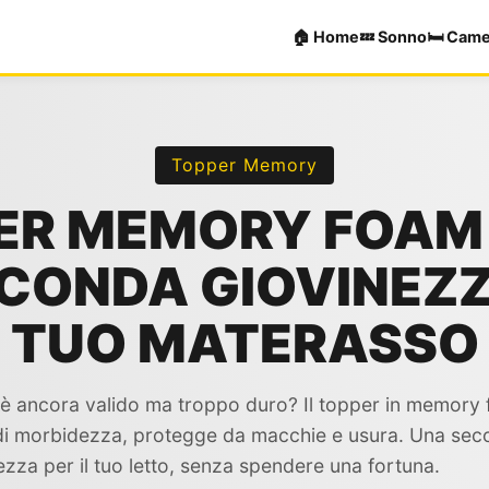
🏠 Home
💤 Sonno
🛏️ Cam
Topper Memory
ER MEMORY FOAM 
ECONDA GIOVINEZZ
TUO MATERASSO
 è ancora valido ma troppo duro? Il topper in memory
i morbidezza, protegge da macchie e usura. Una sec
ezza per il tuo letto, senza spendere una fortuna.