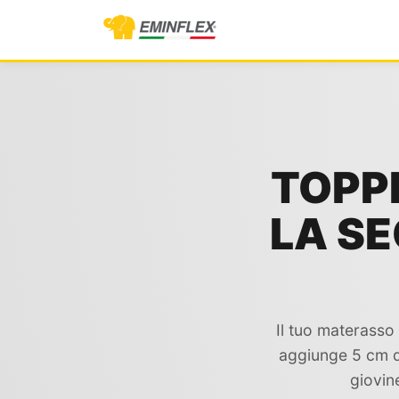
TOPP
LA S
Il tuo materasso
aggiunge 5 cm d
giovin