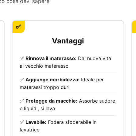
co cosa devi sapere
✅
Vantaggi
✅
Rinnova il materasso:
Dai nuova vita
al vecchio materasso
✅
Aggiunge morbidezza:
Ideale per
materassi troppo duri
✅
Protegge da macchie:
Assorbe sudore
e liquidi, si lava
✅
Lavabile:
Fodera sfoderabile in
lavatrice