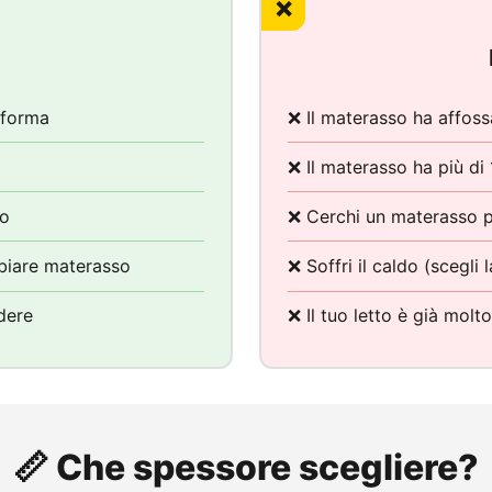
❌
 forma
❌ Il materasso ha affoss
❌ Il materasso ha più di 
do
❌ Cerchi un materasso pi
biare materasso
❌ Soffri il caldo (scegli
dere
❌ Il tuo letto è già molto
📏 Che spessore scegliere?