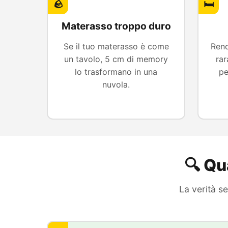
🪨
🛏️
Materasso troppo duro
Se il tuo materasso è come
Rend
un tavolo, 5 cm di memory
ra
lo trasformano in una
pe
nuvola.
🔍 Qu
La verità s