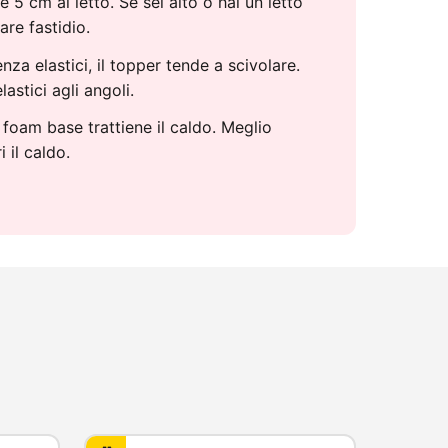
5 cm al letto. Se sei alto o hai un letto
are fastidio.
nza elastici, il topper tende a scivolare.
astici agli angoli.
foam base trattiene il caldo. Meglio
 il caldo.