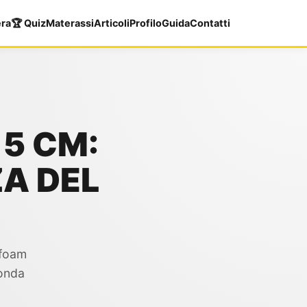
era
🏆 Quiz
Materassi
Articoli
Profilo
Guida
Contatti
5 CM:
A DEL
 foam
onda