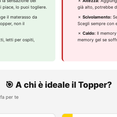
la sensazione del
✗
Altezza:
Aggiunge 
 piace, lo puoi togliere.
già alto, potrebbe d
gge il materasso da
✗
Scivolamento:
Se
topper, non il
Scegli sempre con el
✗
Caldo:
Il memory 
i, letti per ospiti,
memory gel se soffri
🎯 A chi è ideale il Topper?
fa per te