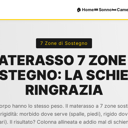
🏠 Home
💤 Sonno
🛏️ Cam
7 Zone di Sostegno
ATERASSO 7 ZONE 
STEGNO: LA SCHI
RINGRAZIA
 corpo hanno lo stesso peso. Il materasso a 7 zone sost
 rigidità: morbido dove serve (spalle, piedi), rigido do
ri). Il risultato? Colonna allineata e addio mal di schie