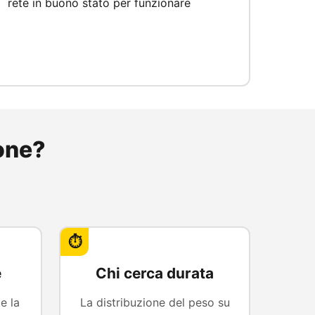
rete in buono stato per funzionare
zone?
⏱️
e
Chi cerca durata
e la
La distribuzione del peso su