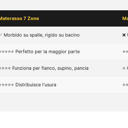
Materasso 7 Zone
Ma
✅ Morbido su spalle, rigido su bacino
❌ 
⭐⭐⭐⭐⭐ Perfetto per la maggior parte
⭐⭐
⭐⭐⭐⭐ Funziona per fianco, supino, pancia
⭐ 
⭐⭐⭐⭐⭐ Distribuisce l'usura
⭐⭐