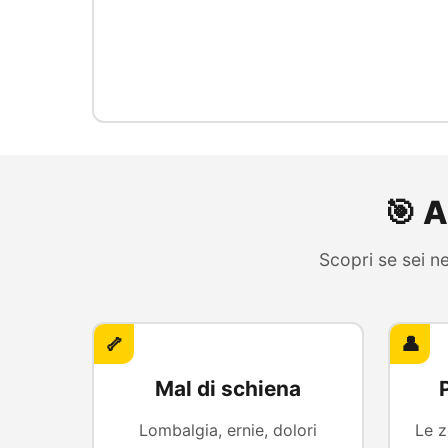
🎯 A
Scopri se sei ne
🦴
👤
Mal di schiena
Lombalgia, ernie, dolori
Le z