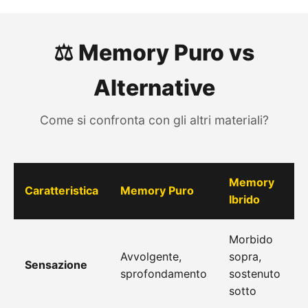
⚖️ Memory Puro vs
Alternative
Come si confronta con gli altri materiali?
Memory
Caratteristica
Memory Puro
L
Ibrido
Morbido
Avvolgente,
sopra,
E
Sensazione
sprofondamento
sostenuto
r
sotto