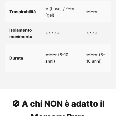
⭐ (base) / ⭐⭐⭐
Traspirabilità
⭐⭐⭐⭐
(gel)
Isolamento
⭐⭐⭐⭐⭐
⭐⭐⭐⭐
movimento
⭐⭐⭐⭐ (8-10
⭐⭐⭐⭐ (8-
Durata
anni)
10 anni)
a
🚫 A chi NON è adatto il