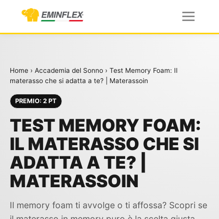
Home
›
Accademia del Sonno
›
Test Memory Foam: Il
materasso che si adatta a te? | Materassoin
PREMIO: 2 PT
TEST MEMORY FOAM:
IL MATERASSO CHE SI
ADATTA A TE? |
MATERASSOIN
Il memory foam ti avvolge o ti affossa? Scopri se
il materasso in memory puro è la scelta giusta