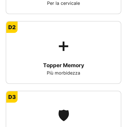
Per la cervicale
D2
➕
Topper Memory
Più morbidezza
D3
🛡️