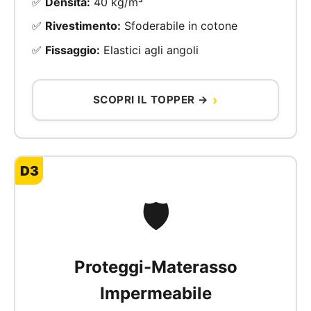
✅
Densità:
40 kg/m³
✅
Rivestimento:
Sfoderabile in cotone
✅
Fissaggio:
Elastici agli angoli
SCOPRI IL TOPPER →
D3
🛡️
Proteggi-Materasso
Impermeabile