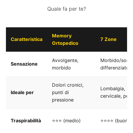
Quale fa per te?
Memory
Caratteristica
7 Zone
Ortopedico
Avvolgente,
Morbido/sost
Sensazione
morbido
differenziato
Dolori cronici,
Lombalgia,
Ideale per
punti di
cervicale, pos
pressione
Traspirabilità
⭐⭐⭐ (medio)
⭐⭐⭐⭐ (buona)