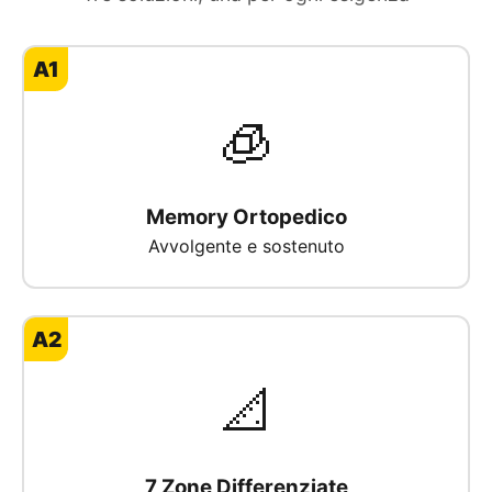
A1
🧊
Memory Ortopedico
Avvolgente e sostenuto
A2
📐
7 Zone Differenziate