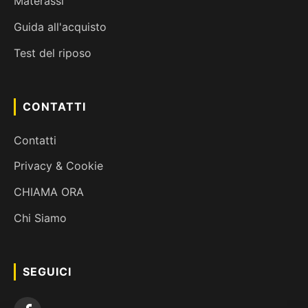
Materassi
Guida all'acquisto
Test del riposo
CONTATTI
Contatti
Privacy & Cookie
CHIAMA ORA
Chi Siamo
×
SEGUICI
Avvisi Esclusivi
Vuoi sapere quando sblocchi un nuovo livello o hai sconti
speciali? Attiva le notifiche sui quiz.